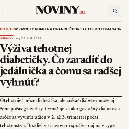
NOVINY
.BIZ
DOMOV
SPRÁVY
EKONOMIKA A FINANCIE
ŠPORT
AUTO-MOTO
MANAGMENT
SPRÁVY
Novny.BIZ
19. 11. 2025
Výživa tehotnej
diabetičky. Čo zaradiť do
jedálnička a čomu sa radšej
vyhnúť?
Otehotnieť môže diabetička, ale získať diabetes môže aj
žena počas gravidity. Označuje sa ako gestačný diabetes a
môže sa vyvinúť u žien v 2. až 3. trimestri počas
tehotenstva. Rozdiel v stravovaní spočíva najmä v type