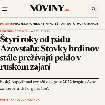
NOVINY
.BIZ
DOMOV
SPRÁVY
EKONOMIKA A FINANCIE
ŠPORT
AUTO-MOTO
MANAGMENT
ZAHRANIČNÉ SPRÁVY
Novny.BIZ
19. 5. 2026
Štyri roky od pádu
Azovstaľu: Stovky hrdinov
stále prežívajú peklo v
ruskom zajatí
Ruský Najvyšší súd označil v auguste 2022 brigádu Azov
za „teroristickú organizáciu“.
PREJSŤ NA PÔVODNÝ ČLÁNOK
→