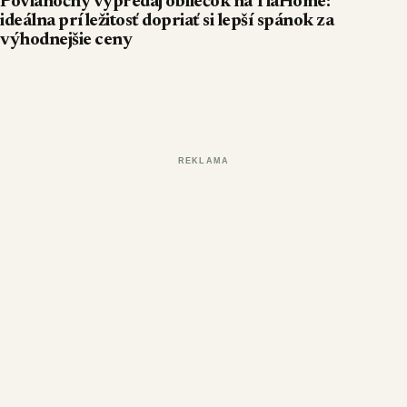
Povianočný výpredaj obliečok na TiaHome:
ideálna príležitosť dopriať si lepší spánok za
výhodnejšie ceny
REKLAMA