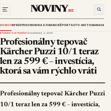
NOVINY
.BIZ
DOMOV
SPRÁVY
EKONOMIKA A FINANCIE
ŠPORT
AUTO-MOTO
MANAGMENT
BÝVANIE A INTERIÉR
Consultee
22. 4. 2026
Profesionálny tepovač
Kärcher Puzzi 10/1 teraz
len za 599 € – investícia,
ktorá sa vám rýchlo vráti
Profesionálny tepovač Kärcher Puzzi
10/1 teraz len za 599 € – investícia,