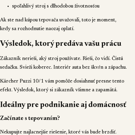
spoľahlivý stroj s dlhodobou životnosťou
Ak ste nad kúpou tepovača uvažovali, toto je moment,
kedy sa rozhodnutie naozaj oplatí.
Výsledok, ktorý predáva vašu prácu
Zákazník nerieši, aký stroj používate. Rieši, čo vidí. Čistú
sedačku. Svieži koberec. Interiér auta bez škvŕn a zápachu.
Kärcher Puzzi 10/1 vám pomôže dosiahnuť presne tento
efekt. Výsledok, ktorý si zákazník všimne a zapamätá.
Ideálny pre podnikanie aj domácnosť
Začínate s tepovaním?
Nekupujte najlacnejšie riešenie, ktoré vás bude brzdiť.