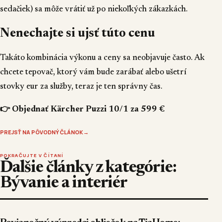
sedačiek) sa môže vrátiť už po niekoľkých zákazkách.
Nenechajte si ujsť túto cenu
Takáto kombinácia výkonu a ceny sa neobjavuje často. Ak
chcete tepovač, ktorý vám bude zarábať alebo ušetrí
stovky eur za služby, teraz je ten správny čas.
👉 Objednať Kärcher Puzzi 10/1 za 599 €
PREJSŤ NA PÔVODNÝ ČLÁNOK
→
POKRAČUJTE V ČÍTANÍ
Ďalšie články z kategórie:
Bývanie a interiér