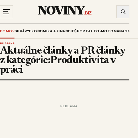
NOVINY
.BIZ
DOMOV
SPRÁVY
EKONOMIKA A FINANCIE
ŠPORT
AUTO-MOTO
MANAGMENT
RUBRIKA
Aktuálne články a PR články
z kategórie:Produktivita v
práci
REKLAMA