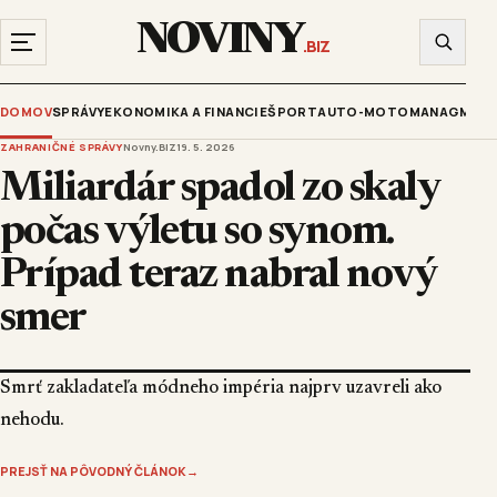
NOVINY
.BIZ
DOMOV
SPRÁVY
EKONOMIKA A FINANCIE
ŠPORT
AUTO-MOTO
MANAGMENT
ZAHRANIČNÉ SPRÁVY
Novny.BIZ
19. 5. 2026
Miliardár spadol zo skaly
počas výletu so synom.
Prípad teraz nabral nový
smer
Smrť zakladateľa módneho impéria najprv uzavreli ako
nehodu.
PREJSŤ NA PÔVODNÝ ČLÁNOK
→