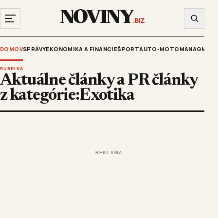
NOVINY
.BIZ
DOMOV
SPRÁVY
EKONOMIKA A FINANCIE
ŠPORT
AUTO-MOTO
MANAGMENT
RUBRIKA
Aktuálne články a PR články
z kategórie:Exotika
REKLAMA