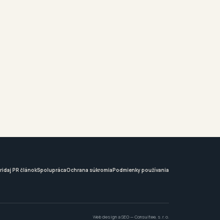
ridaj PR článok
Spolupráca
Ochrana súkromia
Podmienky používania
Web design a SEO —
Consultee, s. r. o.