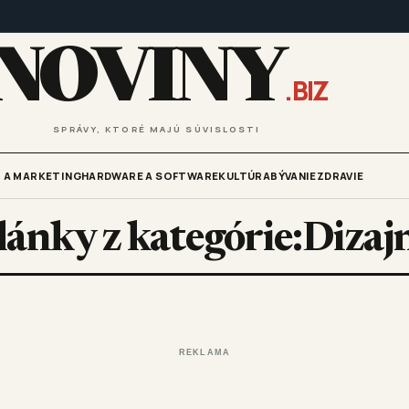
NOVINY
.BIZ
SPRÁVY, KTORÉ MAJÚ SÚVISLOSTI
 A MARKETING
HARDWARE A SOFTWARE
KULTÚRA
BÝVANIE
ZDRAVIE
lánky z kategórie:Dizaj
REKLAMA