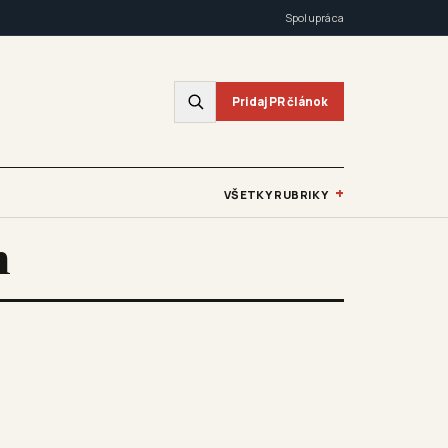
Spolupráca
Pridaj PR článok
+
VŠETKY RUBRIKY
n