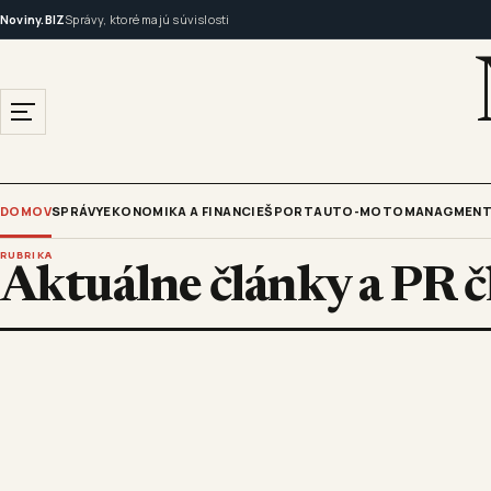
Noviny.BIZ
Správy, ktoré majú súvislosti
DOMOV
SPRÁVY
EKONOMIKA A FINANCIE
ŠPORT
AUTO-MOTO
MANAGMENT
RUBRIKA
Aktuálne články a PR č