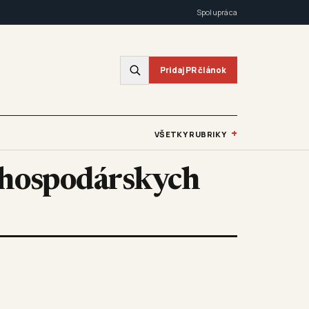
Spolupráca
Pridaj PR článok
+
VŠETKY RUBRIKY
v hospodárskych