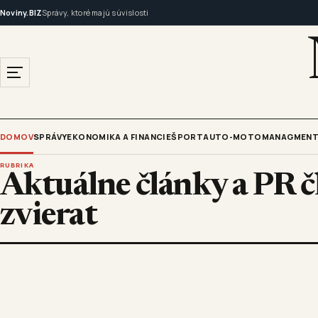
Noviny.BIZ
Správy, ktoré majú súvislosti
DOMOV
SPRÁVY
EKONOMIKA A FINANCIE
ŠPORT
AUTO-MOTO
MANAGMENT
RUBRIKA
Aktuálne články a PR 
zvierat