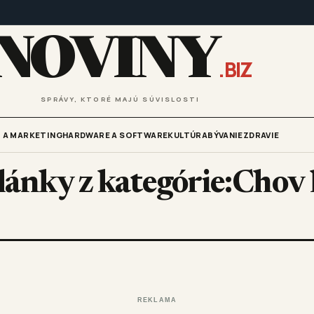
NOVINY
.BIZ
SPRÁVY, KTORÉ MAJÚ SÚVISLOSTI
 A MARKETING
HARDWARE A SOFTWARE
KULTÚRA
BÝVANIE
ZDRAVIE
články z kategórie:Cho
REKLAMA