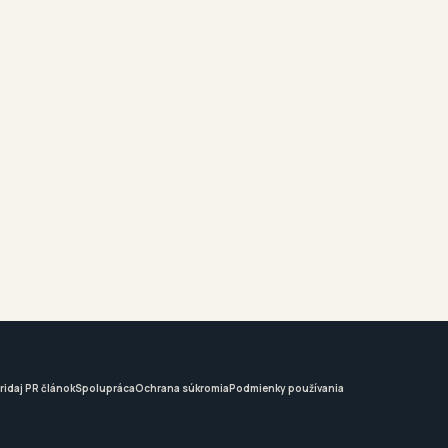
ridaj PR článok
Spolupráca
Ochrana súkromia
Podmienky používania